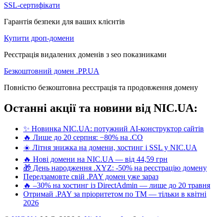
SSL-сертифікати
Гарантія безпеки для ваших клієнтів
Купити дроп-домени
Реєстрація видалених доменів з seo показниками
Безкоштовний домен .PP.UA
Повністю безкоштовна реєстрація та продовження домену
Останні акції та новини від NIC.UA:
✨ Новинка NIC.UA: потужний AI-конструктор сайтів
🔥 Лише до 20 серпня: −80% на .CO
☀️ Літня знижка на домени, хостинг і SSL у NIC.UA
🔥 Нові домени на NIC.UA — від 44,59 грн
🎁 День народження .XYZ: -50% на реєстрацію домену
Передзамовте свій .PAY домен уже зараз
🔥 –30% на хостинг із DirectAdmin — лише до 20 травня
Отримай .PAY за пріоритетом по ТМ — тільки в квітні
2026